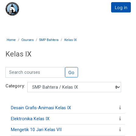
Skip to main content
E-Learning Muthahhari
Log in
Home
Courses
SMP Bahtera
Kelas IX
Kelas IX
Search courses
Go
Category:
Desain Grafis-Animasi Kelas IX
Elektronika Kelas IX
Mengetik 10 Jari Kelas VII